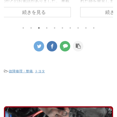
 車載
れた跡を発見しました。 冷却水が漏
いた
も応急
れては乾いてを繰り返したような状態
続きを見る
漏れ
箇所の
でしたのでずいぶん前から漏れは始ま
が無
要とお
っていたようです。 ウォーターポンプ
エン
 昨今
を取り外すとかなりひどい状態でし
く冷
ではな
た。 このエンジンはカムシャフト後端
ている
に移行
部でコグドベルトでウォーターポンプ
のた
タイヤ
を駆動するのですが漏れた冷却水が付
のア
いきま
着したのかゴムの破片が大量に飛び散
染み出
ールか
ってコグドベルトの山もすり減ってし
ダー
の液剤
まっている状態でした。 ウォーターポ
って
がパン
ンプの軸部分のシール不良が原因です
-
故障修理・整備
,
トヨタ
たの
がこのタ ...
ないか