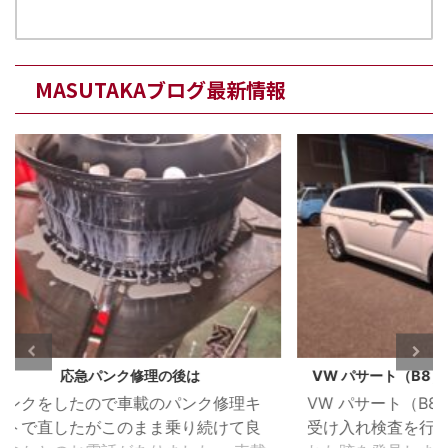
MASUTAKAブログ最新情報
VW パサート（B8）ウォーターポンプ漏れ
BMW
修理キ
VW パサート（B8） 車検のご依頼で
BMW
けて良
受け入れ検査を行った際、冷却水が漏
灯が