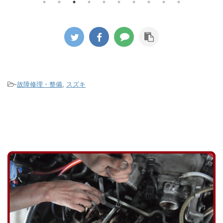
く冷
ではな
た。 このエンジンはカムシャフト後端
ている
に移行
部でコグドベルトでウォーターポンプ
のた
タイヤ
を駆動するのですが漏れた冷却水が付
のア
いきま
着したのかゴムの破片が大量に飛び散
染み出
ールか
ってコグドベルトの山もすり減ってし
ダー
の液剤
まっている状態でした。 ウォーターポ
って
がパン
ンプの軸部分のシール不良が原因です
-
故障修理・整備
,
スズキ
たの
がこのタ ...
ないか