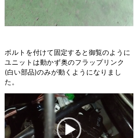
ボルトを付けて固定すると御覧のように
ユニットは動かず奥のフラップリンク
(白い部品)のみが動くようになりまし
た。
動
画
プ
レ
ー
ヤ
ー