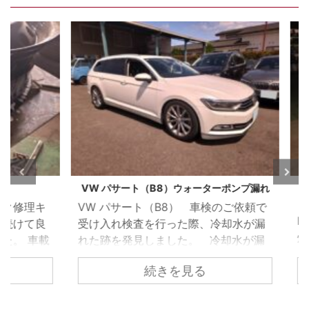
VW パサート（B8）ウォーターポンプ漏れ
BMW
修理キ
VW パサート（B8） 車検のご依頼で
BMW
けて良
受け入れ検査を行った際、冷却水が漏
灯が
 車載
れた跡を発見しました。 冷却水が漏
いた
も応急
れては乾いてを繰り返したような状態
続きを見る
漏れ
箇所の
でしたのでずいぶん前から漏れは始ま
が無
要とお
っていたようです。 ウォーターポンプ
エン
 昨今
を取り外すとかなりひどい状態でし