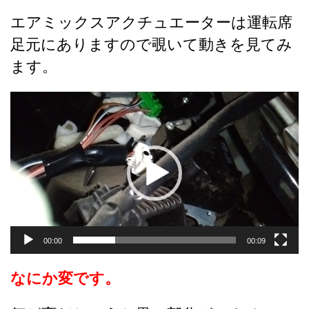
エアミックスアクチュエーターは運転席
足元にありますので覗いて動きを見てみ
ます。
動
画
プ
レ
ー
ヤ
ー
00:00
00:09
なにか変です。