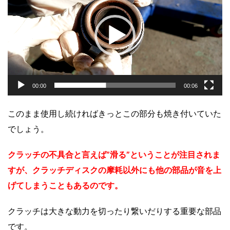
プ
レ
ー
ヤ
ー
00:00
00:06
このまま使用し続ければ
きっと
この部分も焼き付いていた
でしょう。
クラッチの不具合と言えば”滑る”ということが注目されま
すが、クラッチディスクの摩耗以外にも他の部品が音を上
げてしまうこともあるのです。
クラッチは大きな動力を切ったり繋いだりする重要な部品
です。