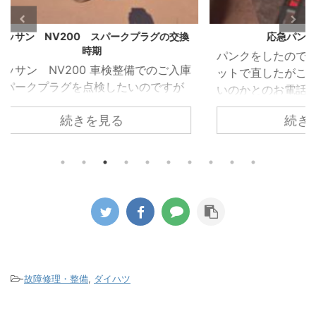
グの交換
応急パンク修理の後は
VW 
パンクをしたので車載のパンク修理キ
VW 
のご入庫
ットで直したがこのまま乗り続けて良
受け
ですが
いのかとのお電話がありました。 車載
れた
ホール
のパンク修理キットはあくまでも応急
れて
続きを見る
ため簡
的に使うものなのでパンク修理箇所の
でし
 しか
修理が必要になるのと点検が必要とお
ってい
ある隙
伝えしてご来店いただきました。 昨今
を取
すこと
ほとんどの車両がスペアタイヤではな
た。 
ークプ
く応急パンク修理キットの搭載に移行
部で
換時期
しています。 修理剤を使用したタイヤ
を駆
した。
がどのようになっているか診ていきま
着し
プラグ
す。 パンクをしたタイヤをホイールか
って
グとい
ら取り外すと中から修理キットの液剤
まって
りませ
が大量に出てきます。 この液剤がパン
ンプ
-
故障修理・整備
,
ダイハツ
になり
ク穴を塞ぎます。 この液 ...
がこのタ