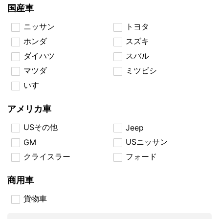
国産車
ニッサン
トヨタ
ホンダ
スズキ
ダイハツ
スバル
マツダ
ミツビシ
いすゞ
アメリカ車
USその他
Jeep
USニッサン
GM
クライスラー
フォード
商用車
貨物車