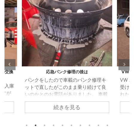
VW パサート（B8）ウォーターポンプ漏れ
BMW
修理キ
VW パサート（B8） 車検のご依頼で
BMW
けて良
受け入れ検査を行った際、冷却水が漏
灯が
 車載
れた跡を発見しました。 冷却水が漏
いた
も応急
れては乾いてを繰り返したような状態
続きを見る
漏れ
箇所の
でしたのでずいぶん前から漏れは始ま
が無
要とお
っていたようです。 ウォーターポンプ
エン
 昨今
を取り外すとかなりひどい状態でし
く冷
ではな
た。 このエンジンはカムシャフト後端