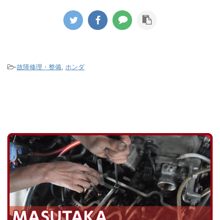
ている
に移行
部でコグドベルトでウォーターポンプ
のた
タイヤ
を駆動するのですが漏れた冷却水が付
のア
いきま
着したのかゴムの破片が大量に飛び散
染み出
ールか
ってコグドベルトの山もすり減ってし
ダー
の液剤
まっている状態でした。 ウォーターポ
って
がパン
ンプの軸部分のシール不良が原因です
-
故障修理・整備
,
ホンダ
たの
がこのタ ...
ないか