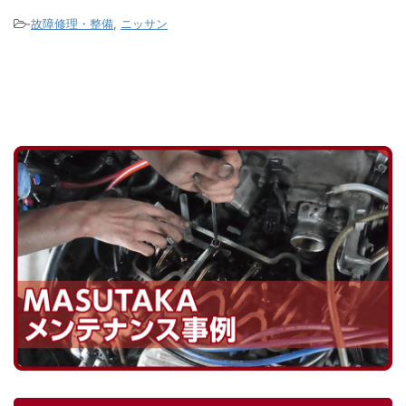
りませ
が大量に出てきます。 この液剤がパン
ンプ
-
故障修理・整備
,
ニッサン
になり
ク穴を塞ぎます。 この液 ...
がこのタ