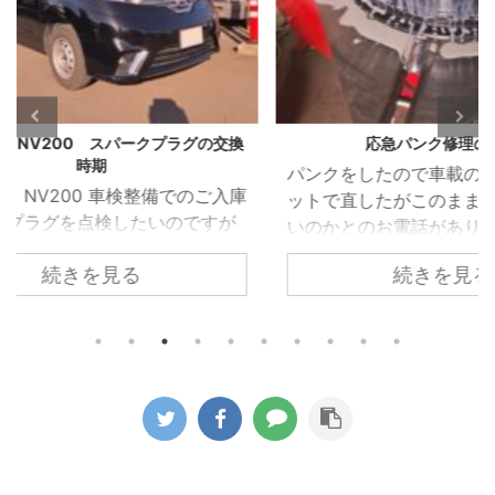
グの交換
応急パンク修理の後は
VW 
パンクをしたので車載のパンク修理キ
VW 
のご入庫
ットで直したがこのまま乗り続けて良
受け
ですが
いのかとのお電話がありました。 車載
れた
ホール
のパンク修理キットはあくまでも応急
れて
続きを見る
ため簡
的に使うものなのでパンク修理箇所の
でし
 しか
修理が必要になるのと点検が必要とお
ってい
ある隙
伝えしてご来店いただきました。 昨今
を取
すこと
ほとんどの車両がスペアタイヤではな
た。 
ークプ
く応急パンク修理キットの搭載に移行
部で
換時期
しています。 修理剤を使用したタイヤ
を駆
した。
がどのようになっているか診ていきま
着し
プラグ
す。 パンクをしたタイヤをホイールか
って
グとい
ら取り外すと中から修理キットの液剤
まって