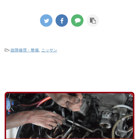
く冷
ではな
た。 このエンジンはカムシャフト後端
ている
に移行
部でコグドベルトでウォーターポンプ
のた
タイヤ
を駆動するのですが漏れた冷却水が付
のア
いきま
着したのかゴムの破片が大量に飛び散
染み出
ールか
ってコグドベルトの山もすり減ってし
ダー
の液剤
まっている状態でした。 ウォーターポ
って
がパン
ンプの軸部分のシール不良が原因です
-
故障修理・整備
,
ニッサン
たの
がこのタ ...
ないか