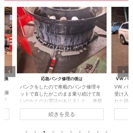
VW パサート（B8）ウォーターポンプ漏れ
BMW
修理キ
VW パサート（B8） 車検のご依頼で
BMW
けて良
受け入れ検査を行った際、冷却水が漏
灯が
 車載
れた跡を発見しました。 冷却水が漏
いた
も応急
れては乾いてを繰り返したような状態
続きを見る
漏れ
箇所の
でしたのでずいぶん前から漏れは始ま
が無
要とお
っていたようです。 ウォーターポンプ
エン
 昨今
を取り外すとかなりひどい状態でし