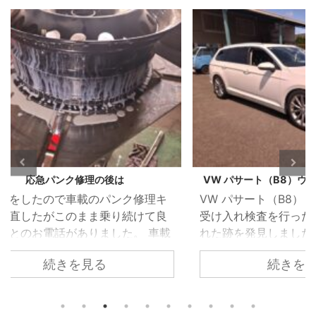
VW パサート（B8）ウォーターポンプ漏れ
BMW
修理キ
VW パサート（B8） 車検のご依頼で
BMW
けて良
受け入れ検査を行った際、冷却水が漏
灯が
 車載
れた跡を発見しました。 冷却水が漏
いた
も応急
れては乾いてを繰り返したような状態
続きを見る
漏れ
箇所の
でしたのでずいぶん前から漏れは始ま
が無
要とお
っていたようです。 ウォーターポンプ
エン
 昨今
を取り外すとかなりひどい状態でし
く冷