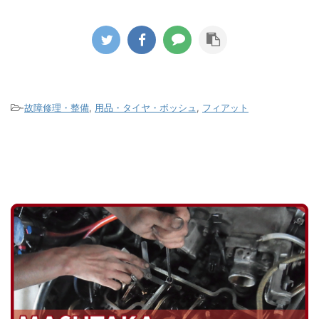
ではな
た。 このエンジンはカムシャフト後端
ている
に移行
部でコグドベルトでウォーターポンプ
のた
タイヤ
を駆動するのですが漏れた冷却水が付
のア
いきま
着したのかゴムの破片が大量に飛び散
染み出
ールか
ってコグドベルトの山もすり減ってし
ダー
の液剤
まっている状態でした。 ウォーターポ
って
がパン
ンプの軸部分のシール不良が原因です
-
故障修理・整備
,
用品・タイヤ・ボッシュ
,
フィアット
たの
がこのタ ...
ないか