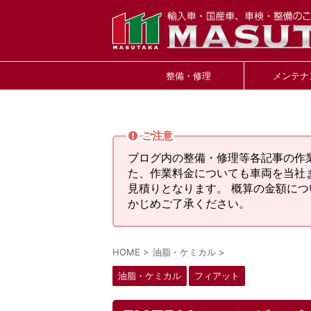
整備・修理
メンテナ
ご注意
ブログ内の整備・修理等各記事の作
た、作業料金についても車両を当社
見積りとなります。 概算の金額に
かじめご了承ください。
HOME
>
油脂・ケミカル
>
油脂・ケミカル
フィアット