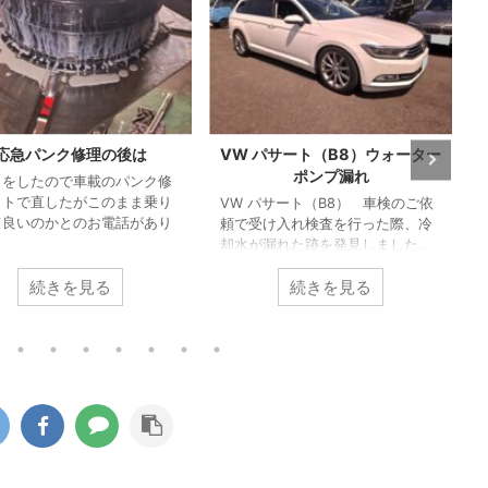
応急パンク修理の後は
VW パサート（B8）ウォーター
ポンプ漏れ
クをしたので車載のパンク修
ットで直したがこのまま乗り
VW パサート（B8） 車検のご依
て良いのかとのお電話があり
頼で受け入れ検査を行った際、冷
た。 車載のパンク修理キット
却水が漏れた跡を発見しました。
くまでも応急的に使うものな
冷却水が漏れては乾いてを繰り返
パンク修理箇所の修理が必要
続きを見る
続きを見る
したような状態でしたのでずいぶ
るのと点検が必要とお伝えし
ん前から漏れは始まっていたよう
来店いただきました。 昨今ほ
です。 ウォーターポンプを取り外
どの車両がスペアタイヤでは
すとかなりひどい状態でした。 こ
応急パンク修理キットの搭載
のエンジンはカムシャフト後端部
行しています。 修理剤を使用
でコグドベルトでウォーターポン
タイヤがどのようになってい
プを駆動するのですが漏れた冷却
診ていきます。 パンクをした
水が付着したのかゴムの破片が大
ヤをホイールから取り外すと
量に飛び散ってコグドベルトの山
ら修理キットの液剤が大量に
もすり減ってしまっている状態で