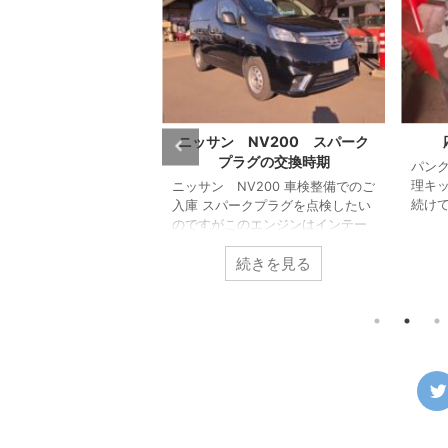
の休業日 お知らせ
ニッサン NV200 スパーク
プラグの交換時期
日は、8日（土曜日）か
パン
日曜日）及び2・23日・
理キ
ニッサン NV200 車検整備でのご
曜日）は休業させて頂き
続け
入庫 スパークプラグを点検したい
まし
のですがこのエンジンはインテー
はあ
クマニホールドがエンジン上部を
ので
続きを見る
続きを見る
覆っているため簡単に点検するこ
にな
とが出来ません。 しかし4番シリ
てご
ンダーだけがわずかにある隙間か
とん
らスパークプラグを取り外すこと
なく
が出来るため点検します。 スパー
に移
クプラグを点検すると摩耗限界で
した
交換時期を迎えている状態になっ
るか
ていました。 付いていたものは新
タイ
車装着時のプラグでしたが、これ
中か
は片貴金属プラグというタイプで