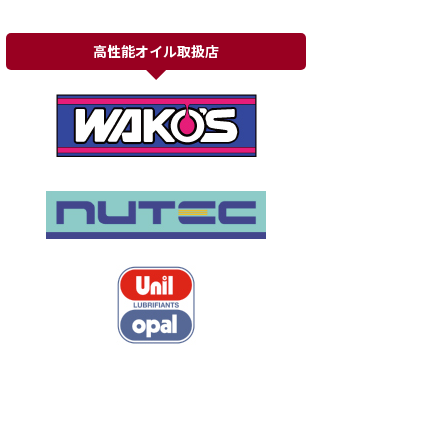
高性能オイル取扱店
BMW 118（F20）オイルエレ
ルノー ルーテシアRS（X85）
メントケースからの冷却水漏れ
危険な故障
BMW 118（F20） 冷却水のレベル
ルノー ルーテシアRS（X85） 車
警告灯が点灯して何回か補充を繰
検でのご入庫ですが非常に危険な
り返していたが車両の下には垂れ
状態でのご入庫でした。 まずはエ
てこないので漏れていないように
ンジンルームを点検すると強いガ
続きを見る
続きを見る
見えるけど冷却水が無くなってし
ソリン臭が漂っています。 点検す
まうとのことで来店。 エンジンル
るとインジェクターに分配するデ
ームを点検するとかなり強く冷却
リバリーパイプにつながる燃料の
水臭がするのでどこからか漏れて
樹脂のジャバラホースから勢いよ
いるのは間違いなさそうです。 点
くガソリンが吹き出しています。
検のためアンダーカバーを外すと
https://masutaka.co.jp/images/V
吸音型のアンダーカバーから冷却
ID_20260330_130908-5.mp4 漏
水が大量に染み出てきます。 漏れ
れているホースは部品供給は終了
た冷却水をアンダーカバーがスポ
しているのはもとよりホース自体
ンジのように吸い取ってしまい、
もタンクまでのアッセンブリーに