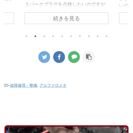
ですが
いのかとのお電話がありました。 車載
れた
ホール
のパンク修理キットはあくまでも応急
れて
続きを見る
ため簡
的に使うものなのでパンク修理箇所の
でし
 しか
修理が必要になるのと点検が必要とお
ってい
ある隙
伝えしてご来店いただきました。 昨今
を取
すこと
ほとんどの車両がスペアタイヤではな
た。 
ークプ
く応急パンク修理キットの搭載に移行
部で
換時期
しています。 修理剤を使用したタイヤ
を駆
した。
がどのようになっているか診ていきま
着し
プラグ
す。 パンクをしたタイヤをホイールか
って
グとい
ら取り外すと中から修理キットの液剤
まって
りませ
が大量に出てきます。 この液剤がパン
ンプ
-
故障修理・整備
,
アルファロメオ
になり
ク穴を塞ぎます。 この液 ...
がこのタ