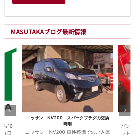
MASUTAKAブログ最新情報
グの交換
応急パンク修理の後は
VW 
パンクをしたので車載のパンク修理キ
VW 
のご入庫
ットで直したがこのまま乗り続けて良
受け