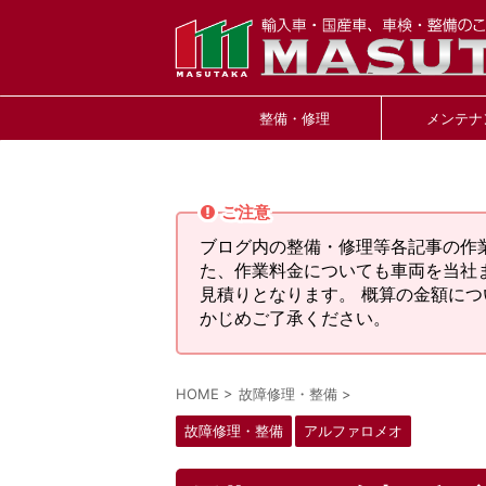
整備・修理
メンテナ
ご注意
ブログ内の整備・修理等各記事の作
た、作業料金についても車両を当社
見積りとなります。 概算の金額に
かじめご了承ください。
HOME
>
故障修理・整備
>
故障修理・整備
アルファロメオ