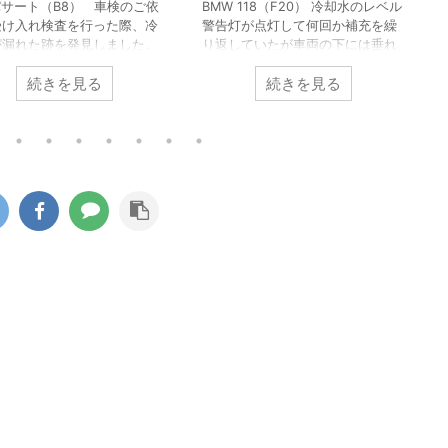
パサート（B8） 車検のご依
BMW 118（F20） 冷却水のレベル
受け入れ検査を行った際、冷
警告灯が点灯して何回か補充を繰
が漏れた跡を発見しました。
り返していたが車両の下には垂れ
水が漏れては乾いてを繰り返
てこないので漏れていないように
続きを見る
続きを見る
ような状態でしたのでずいぶ
見えるけど冷却水が無くなってし
から漏れは始まっていたよう
まうとのことで来店。 エンジンル
。 ウォーターポンプを取り外
ームを点検するとかなり強く冷却
かなりひどい状態でした。 こ
水臭がするのでどこからか漏れて
ンジンはカムシャフト後端部
いるのは間違いなさそうです。 点
グドベルトでウォーターポン
検のためアンダーカバーを外すと
h
駆動するのですが漏れた冷却
吸音型のアンダーカバーから冷却
付着したのかゴムの破片が大
水が大量に染み出てきます。 漏れ
飛び散ってコグドベルトの山
た冷却水をアンダーカバーがスポ
り減ってしまっている状態で
ンジのように吸い取ってしまい、
。 ウォーターポンプの軸部分
ポタポタ垂れてこなかったのでユ
ール不良が原因ですがこのタ
ーザーは漏れていないのではない
かと思ったよう ...