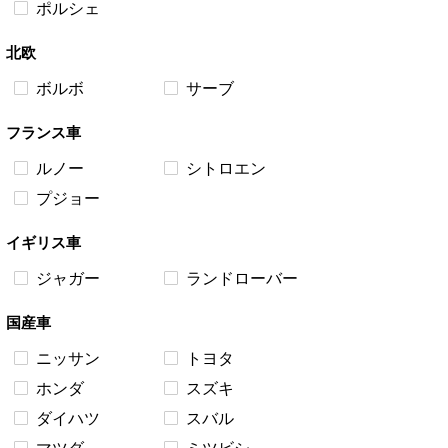
ポルシェ
北欧
ボルボ
サーブ
フランス車
ルノー
シトロエン
プジョー
イギリス車
ジャガー
ランドローバー
国産車
ニッサン
トヨタ
ホンダ
スズキ
ルノー ルーテシアRS（X85）
マツダ デミオ（DJ3）ブライン
ダイハツ
スバル
危険な故障
ドスポットモニター修理での落