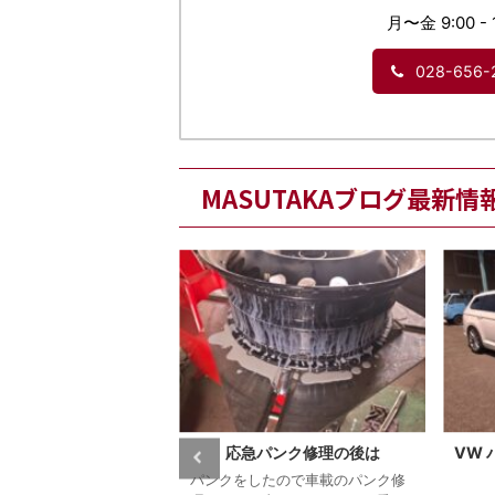
月〜金 9:00 - 
028-656-
MASUTAKAブログ最新情
 NV200 スパーク
応急パンク修理の後は
VW
ラグの交換時期
パンクをしたので車載のパンク修