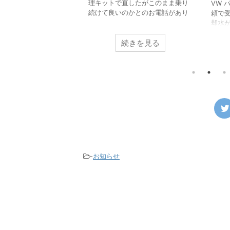
理キットで直したがこのまま乗り
NV200 車検整備でのご
VW 
続けて良いのかとのお電話があり
ークプラグを点検したい
頼で
ました。 車載のパンク修理キット
のエンジンはインテー
却水
はあくまでも応急的に使うものな
ルドがエンジン上部を
冷却
のでパンク修理箇所の修理が必要
続きを見る
続きを見る
ため簡単に点検するこ
した
になるのと点検が必要とお伝えし
せん。 しかし4番シリ
ん前
てご来店いただきました。 昨今ほ
がわずかにある隙間か
です
とんどの車両がスペアタイヤでは
プラグを取り外すこと
すと
なく応急パンク修理キットの搭載
め点検します。 スパー
のエ
に移行しています。 修理剤を使用
点検すると摩耗限界で
でコ
したタイヤがどのようになってい
迎えている状態になっ
プを
るか診ていきます。 パンクをした
。 付いていたものは新
水が
タイヤをホイールから取り外すと
プラグでしたが、これ
量に
中から修理キットの液剤が大量に
プラグというタイプで
もす
出てきます。 この液剤がパンク穴
グではありません。 そ
した
を塞ぎます。 この液 ...
時期は2万㎞になります
のシ
-
お知らせ
...
...