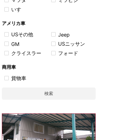
マツダ
ミツビシ
とし穴
ルノー ルーテシアRS（X85） 車
検でのご入庫ですが非常に危険な
マツダ デミオ（DJ3） もらい事故
いすゞ
状態でのご入庫でした。 まずはエ
で追突されてしまったこちらの車
ンジンルームを点検すると強いガ
両。 右後端部の損傷が激しいで
アメリカ車
続きを見る
続きを見る
ソリン臭が漂っています。 点検す
す。 バンパーを外して点検したと
るとインジェクターに分配するデ
ころ右のブラインドスポットモニ
USその他
Jeep
リバリーパイプにつながる燃料の
ター（BSM）のモジュールに接触
USニッサン
GM
樹脂のジャバラホースから勢いよ
痕とモジュールベースに割れが確
くガソリンが吹き出しています。
認できたため交換に至りました。
クライスラー
フォード
ttps://masutaka.co.jp/images/V
鈑金修理後にブラインドスポット
ID_20260330_130908-5.mp4 漏
モニターのエラーを消去しようと
商用車
れているホースは部品供給は終了
診断機からアクセスしますがどう
しているのはもとよりホース自体
してもエラーを消すことが出来ま
貨物車
もタンクまでのアッセンブリーに
せん。 どうも新品ユニットの認識
なるため部品代・工賃とも ...
不良のエラーなのですが当社の診
断機である程度のことはできるは
検索
ずなのですがうまくいきません。
...