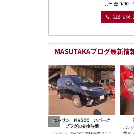
月〜金 9:00 - 
028-656-
MASUTAKAブログ最新情
の休業日 お知らせ
ニッサン NV200 スパーク
プラグの交換時期
日は、8日（土曜日）か
パン
日曜日）及び2・23日・
理キ
ニッサン NV200 車検整備でのご