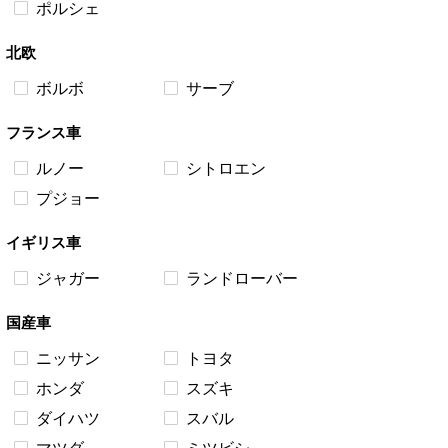
ポルシェ
北欧
ボルボ
サーブ
フランス車
ルノー
シトロエン
プジョー
イギリス車
ジャガー
ランドローバー
国産車
ニッサン
トヨタ
ホンダ
スズキ
BMW 118（F20）オイルエレ
ルノー ルーテシアRS（X85）
ダイハツ
スバル
メントケースからの冷却水漏れ
危険な故障
BMW 118（F20） 冷却水のレベル
ルノー ルーテシアRS（X85） 車