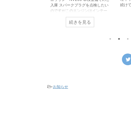
曜日）は休業させて頂き
続け
入庫 スパークプラグを点検したい
まし
のですがこのエンジンはインテー
はあ
クマニホールドがエンジン上部を
ので
続きを見る
続きを見る
覆っているため簡単に点検するこ
にな
とが出来ません。 しかし4番シリ
てご
ンダーだけがわずかにある隙間か
とん
らスパークプラグを取り外すこと
なく
が出来るため点検します。 スパー
に移
クプラグを点検すると摩耗限界で
した
交換時期を迎えている状態になっ
るか
ていました。 付いていたものは新
タイ
車装着時のプラグでしたが、これ
中か
は片貴金属プラグというタイプで
出て
長寿命プラグではありません。 そ
を塞ぎ
のため交換時期は2万㎞になります
-
お知らせ
ので７万㎞を ...