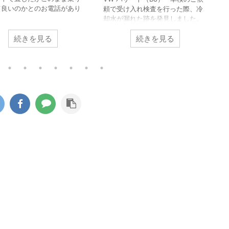
て良いのかとのお電話があり
頼で受け入れ検査を行った際、冷
た。 車載のパンク修理キット
却水が漏れた跡を発見しました。
くまでも応急的に使うものな
冷却水が漏れては乾いてを繰り返
パンク修理箇所の修理が必要
続きを見る
続きを見る
したような状態でしたのでずいぶ
るのと点検が必要とお伝えし
ん前から漏れは始まっていたよう
来店いただきました。 昨今ほ
です。 ウォーターポンプを取り外
どの車両がスペアタイヤでは
すとかなりひどい状態でした。 こ
応急パンク修理キットの搭載
のエンジンはカムシャフト後端部
行しています。 修理剤を使用
でコグドベルトでウォーターポン
タイヤがどのようになってい
プを駆動するのですが漏れた冷却
診ていきます。 パンクをした
水が付着したのかゴムの破片が大
ヤをホイールから取り外すと
量に飛び散ってコグドベルトの山
ら修理キットの液剤が大量に
もすり減ってしまっている状態で
きます。 この液剤がパンク穴
した。 ウォーターポンプの軸部分
ます。 この液 ...
のシール不良が原因ですがこのタ
...