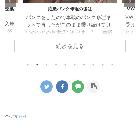
グの交換
応急パンク修理の後は
VW 
パンクをしたので車載のパンク修理キ
VW 
のご入庫
ットで直したがこのまま乗り続けて良
受け
ですが
いのかとのお電話がありました。 車載
れた
ホール
のパンク修理キットはあくまでも応急
れて
続きを見る
ため簡
的に使うものなのでパンク修理箇所の
でし
 しか
修理が必要になるのと点検が必要とお
ってい
ある隙
伝えしてご来店いただきました。 昨今
を取
すこと
ほとんどの車両がスペアタイヤではな
た。 
ークプ
く応急パンク修理キットの搭載に移行
部で
換時期
しています。 修理剤を使用したタイヤ
を駆
した。
がどのようになっているか診ていきま
着し
プラグ
す。 パンクをしたタイヤをホイールか
って
グとい
ら取り外すと中から修理キットの液剤
まって
りませ
が大量に出てきます。 この液剤がパン
ンプ
-
お知らせ
になり
ク穴を塞ぎます。 この液 ...
がこのタ