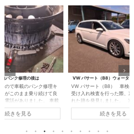
VW パサート（B8）ウォーターポンプ漏れ
BMW
修理キ
VW パサート（B8） 車検のご依頼で
BMW
けて良
受け入れ検査を行った際、冷却水が漏
灯が
 車載
れた跡を発見しました。 冷却水が漏
いた
も応急
れては乾いてを繰り返したような状態
続きを見る
漏れ
箇所の
でしたのでずいぶん前から漏れは始ま
が無
要とお
っていたようです。 ウォーターポンプ
エン
 昨今
を取り外すとかなりひどい状態でし