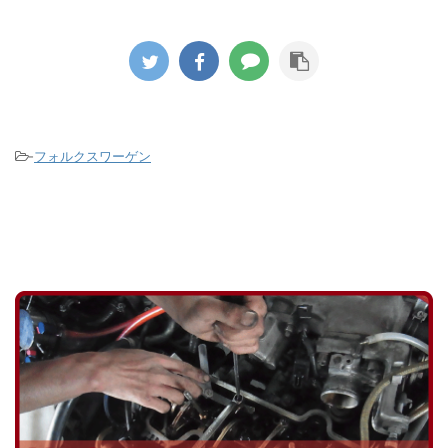
く冷
ではな
た。 このエンジンはカムシャフト後端
ている
に移行
部でコグドベルトでウォーターポンプ
のた
タイヤ
を駆動するのですが漏れた冷却水が付
のア
いきま
着したのかゴムの破片が大量に飛び散
染み出
ールか
ってコグドベルトの山もすり減ってし
ダー
の液剤
まっている状態でした。 ウォーターポ
って
がパン
ンプの軸部分のシール不良が原因です
-
フォルクスワーゲン
たの
がこのタ ...
ないか