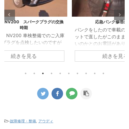
グの交換
応急パンク修理の後は
VW 
パンクをしたので車載のパンク修理キ
VW 
のご入庫
ットで直したがこのまま乗り続けて良
受け
ですが
いのかとのお電話がありました。 車載
れた
ホール
のパンク修理キットはあくまでも応急
れて
続きを見る
ため簡
的に使うものなのでパンク修理箇所の
でし
 しか
修理が必要になるのと点検が必要とお
ってい
ある隙
伝えしてご来店いただきました。 昨今
を取
すこと
ほとんどの車両がスペアタイヤではな
た。 
ークプ
く応急パンク修理キットの搭載に移行
部で
換時期
しています。 修理剤を使用したタイヤ
を駆
した。
がどのようになっているか診ていきま
着し
プラグ
す。 パンクをしたタイヤをホイールか
って
グとい
ら取り外すと中から修理キットの液剤
まって
りませ
が大量に出てきます。 この液剤がパン
ンプ
-
故障修理・整備
,
アウディ
になり
ク穴を塞ぎます。 この液 ...
がこのタ