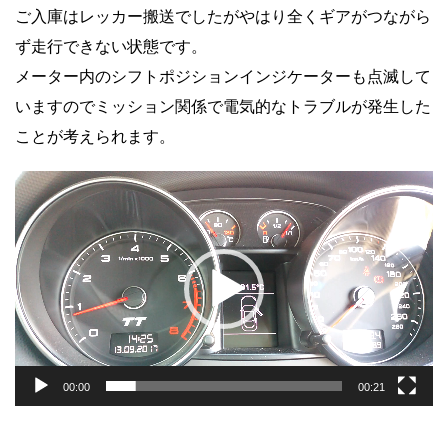
ご入庫はレッカー搬送でしたがやはり全くギアがつながら
ず走行できない状態です。
メーター内のシフトポジションインジケーターも点滅して
いますのでミッション関係で電気的なトラブルが発生した
ことが考えられます。
動
画
プ
レ
ー
ヤ
ー
00:00
00:21