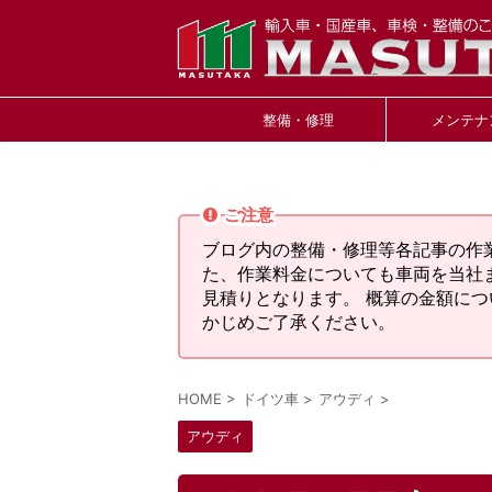
整備・修理
メンテナ
ご注意
ブログ内の整備・修理等各記事の作
た、作業料金についても車両を当社
見積りとなります。 概算の金額に
かじめご了承ください。
HOME
>
ドイツ車
>
アウディ
>
アウディ