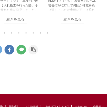
パサート（B8） 車検のご依
BMW 118（F20） 冷却水のレベル
受け入れ検査を行った際、冷
警告灯が点灯して何回か補充を繰
が漏れた跡を発見しました。
り返していたが車両の下には垂れ
水が漏れては乾いてを繰り返
てこないので漏れていないように
続きを見る
続きを見る
ような状態でしたのでずいぶ
見えるけど冷却水が無くなってし
から漏れは始まっていたよう
まうとのことで来店。 エンジンル
。 ウォーターポンプを取り外
ームを点検するとかなり強く冷却
かなりひどい状態でした。 こ
水臭がするのでどこからか漏れて
ンジンはカムシャフト後端部
いるのは間違いなさそうです。 点
グドベルトでウォーターポン
検のためアンダーカバーを外すと
h
駆動するのですが漏れた冷却
吸音型のアンダーカバーから冷却
付着したのかゴムの破片が大
水が大量に染み出てきます。 漏れ
飛び散ってコグドベルトの山
た冷却水をアンダーカバーがスポ
り減ってしまっている状態で
ンジのように吸い取ってしまい、
。 ウォーターポンプの軸部分
ポタポタ垂れてこなかったのでユ
ール不良が原因ですがこのタ
ーザーは漏れていないのではない
かと思ったよう ...
換
添加剤
中古車情報
MASUTAKAブログ
お知らせ
会社案内