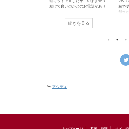
理キットで直したがこのまま乗り
NV200 車検整備でのご
VW 
続けて良いのかとのお電話があり
ークプラグを点検したい
頼で
ました。 車載のパンク修理キット
のエンジンはインテー
却水
はあくまでも応急的に使うものな
ルドがエンジン上部を
冷却
のでパンク修理箇所の修理が必要
続きを見る
続きを見る
ため簡単に点検するこ
した
になるのと点検が必要とお伝えし
せん。 しかし4番シリ
ん前
てご来店いただきました。 昨今ほ
がわずかにある隙間か
です
とんどの車両がスペアタイヤでは
プラグを取り外すこと
すと
なく応急パンク修理キットの搭載
め点検します。 スパー
のエ
に移行しています。 修理剤を使用
点検すると摩耗限界で
でコ
したタイヤがどのようになってい
迎えている状態になっ
プを
るか診ていきます。 パンクをした
。 付いていたものは新
水が
タイヤをホイールから取り外すと
プラグでしたが、これ
量に
中から修理キットの液剤が大量に
プラグというタイプで
もす
出てきます。 この液剤がパンク穴
グではありません。 そ
した
を塞ぎます。 この液 ...
時期は2万㎞になります
のシ
-
アウディ
...
...
トップページ
整備・修理
オイル交