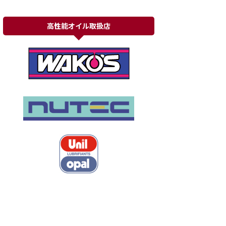
高性能オイル取扱店
ルノー ルーテシアRS（X85）
マツダ デミオ（DJ3）ブライン
危険な故障
ドスポットモニター修理での落
とし穴