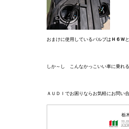
おまけに使用しているバルブは
Ｈ６Ｗ
しか～し こんなかっこいい車に乗れ
ＡＵＤＩでお困りならお気軽にお問い
栃