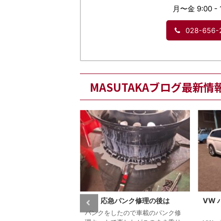
月〜金 9:00 - 
028-656-
MASUTAKAブログ最新情
 NV200 スパーク
応急パンク修理の後は
VW
ラグの交換時期
パンクをしたので車載のパンク修