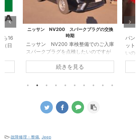
グの交換
応急パンク修理の後は
VW 
パンクをしたので車載のパンク修理キ
VW 
のご入庫
ットで直したがこのまま乗り続けて良
受け
ですが
いのかとのお電話がありました。 車載
れた
ホール
のパンク修理キットはあくまでも応急
れて
続きを見る
ため簡
的に使うものなのでパンク修理箇所の
でし
 しか
修理が必要になるのと点検が必要とお
ってい
ある隙
伝えしてご来店いただきました。 昨今
を取
すこと
ほとんどの車両がスペアタイヤではな
た。 
ークプ
く応急パンク修理キットの搭載に移行
部で
換時期
しています。 修理剤を使用したタイヤ
を駆
した。
がどのようになっているか診ていきま
着し
プラグ
す。 パンクをしたタイヤをホイールか
って
グとい
ら取り外すと中から修理キットの液剤
まって
りませ
が大量に出てきます。 この液剤がパン
ンプ
-
故障修理・整備
,
Jeep