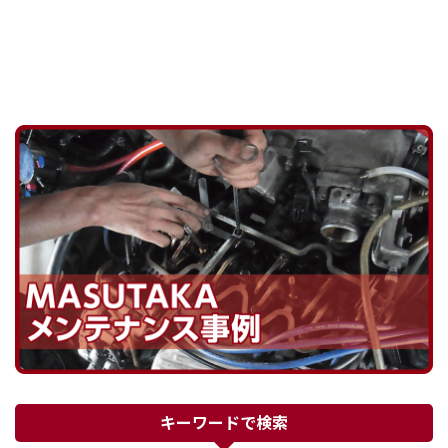
になり
ク穴を塞ぎます。 この液 ...
がこのタ
キーワードで検索