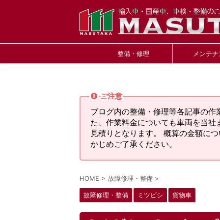
整備・修理
メンテナ
ご注意
ブログ内の整備・修理等各記事の作
た、作業料金についても車両を当社
見積りとなります。 概算の金額に
かじめご了承ください。
HOME
>
故障修理・整備
>
故障修理・整備
ミツビシ
貨物車