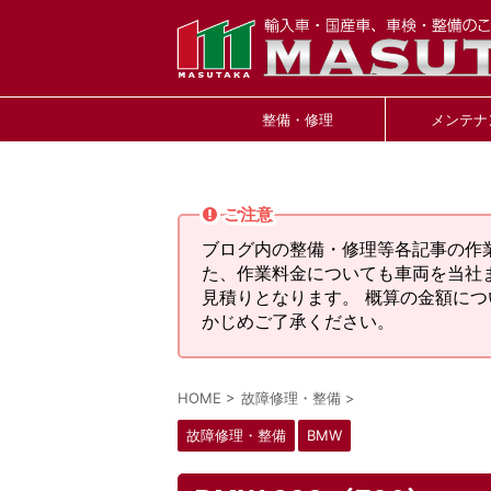
整備・修理
メンテナ
ご注意
ブログ内の整備・修理等各記事の作
た、作業料金についても車両を当社
見積りとなります。 概算の金額に
かじめご了承ください。
HOME
>
故障修理・整備
>
故障修理・整備
BMW