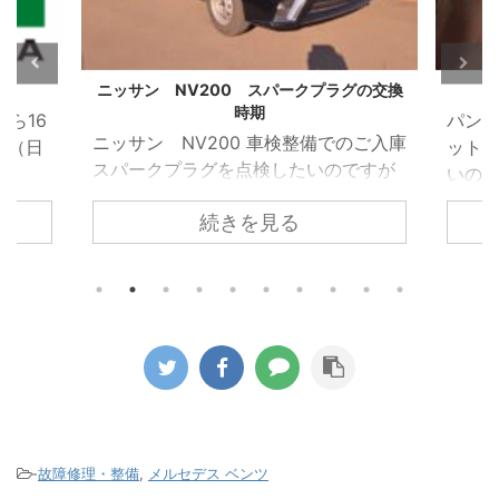
グの交換
応急パンク修理の後は
VW 
パンクをしたので車載のパンク修理キ
VW 
のご入庫
ットで直したがこのまま乗り続けて良
受け
ですが
いのかとのお電話がありました。 車載
れた
ホール
のパンク修理キットはあくまでも応急
れて
続きを見る
ため簡
的に使うものなのでパンク修理箇所の
でし
 しか
修理が必要になるのと点検が必要とお
ってい
ある隙
伝えしてご来店いただきました。 昨今
を取
すこと
ほとんどの車両がスペアタイヤではな
た。 
ークプ
く応急パンク修理キットの搭載に移行
部で
換時期
しています。 修理剤を使用したタイヤ
を駆
した。
がどのようになっているか診ていきま
着し
プラグ
す。 パンクをしたタイヤをホイールか
って
グとい
ら取り外すと中から修理キットの液剤
まって
りませ
が大量に出てきます。 この液剤がパン
ンプ
-
故障修理・整備
,
メルセデス ベンツ
になり
ク穴を塞ぎます。 この液 ...
がこのタ