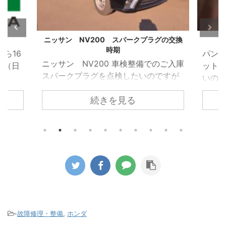
グの交換
応急パンク修理の後は
VW 
パンクをしたので車載のパンク修理キ
VW 
のご入庫
ットで直したがこのまま乗り続けて良
受け
ですが
いのかとのお電話がありました。 車載
れた
ホール
のパンク修理キットはあくまでも応急
れて
続きを見る
ため簡
的に使うものなのでパンク修理箇所の
でし
 しか
修理が必要になるのと点検が必要とお
ってい
ある隙
伝えしてご来店いただきました。 昨今
を取
すこと
ほとんどの車両がスペアタイヤではな
た。 
ークプ
く応急パンク修理キットの搭載に移行
部で
換時期
しています。 修理剤を使用したタイヤ
を駆
した。
がどのようになっているか診ていきま
着し
プラグ
す。 パンクをしたタイヤをホイールか
って
グとい
ら取り外すと中から修理キットの液剤
まって
りませ
が大量に出てきます。 この液剤がパン
ンプ
-
故障修理・整備
,
ホンダ
になり
ク穴を塞ぎます。 この液 ...
がこのタ