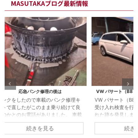
MASUTAKAブログ最新情報
VW パサート（B8）ウォーターポンプ漏れ
BMW
修理キ
VW パサート（B8） 車検のご依頼で
BMW
けて良
受け入れ検査を行った際、冷却水が漏
灯が
 車載
れた跡を発見しました。 冷却水が漏
いた
も応急
れては乾いてを繰り返したような状態
続きを見る
漏れ
箇所の
でしたのでずいぶん前から漏れは始ま
が無
要とお
っていたようです。 ウォーターポンプ