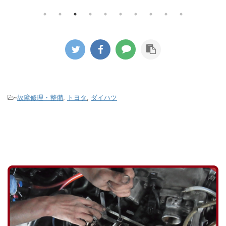
エン
 昨今
を取り外すとかなりひどい状態でし
く冷
ではな
た。 このエンジンはカムシャフト後端
ている
に移行
部でコグドベルトでウォーターポンプ
のた
タイヤ
を駆動するのですが漏れた冷却水が付
のア
いきま
着したのかゴムの破片が大量に飛び散
染み出
ールか
ってコグドベルトの山もすり減ってし
ダー
の液剤
まっている状態でした。 ウォーターポ
って
がパン
ンプの軸部分のシール不良が原因です
-
故障修理・整備
,
トヨタ
,
ダイハツ
たの
がこのタ ...
ないか