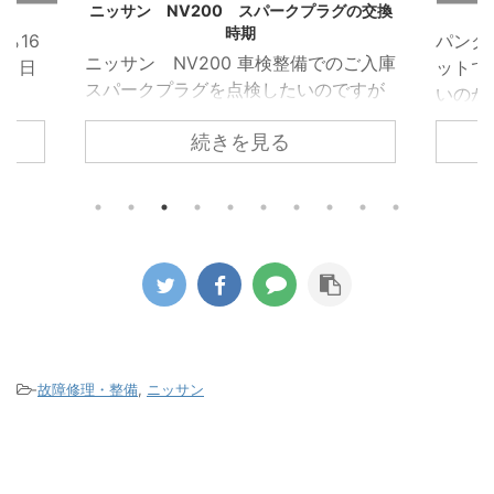
グの交換
応急パンク修理の後は
VW 
パンクをしたので車載のパンク修理キ
VW 
のご入庫
ットで直したがこのまま乗り続けて良
受け
ですが
いのかとのお電話がありました。 車載
れた
ホール
のパンク修理キットはあくまでも応急
れて
続きを見る
ため簡
的に使うものなのでパンク修理箇所の
でし
 しか
修理が必要になるのと点検が必要とお
ってい
ある隙
伝えしてご来店いただきました。 昨今
を取
すこと
ほとんどの車両がスペアタイヤではな
た。 
ークプ
く応急パンク修理キットの搭載に移行
部で
換時期
しています。 修理剤を使用したタイヤ
を駆
した。
がどのようになっているか診ていきま
着し
プラグ
す。 パンクをしたタイヤをホイールか
って
グとい
ら取り外すと中から修理キットの液剤
まって
りませ
が大量に出てきます。 この液剤がパン
ンプ
-
故障修理・整備
,
ニッサン
になり
ク穴を塞ぎます。 この液 ...
がこのタ