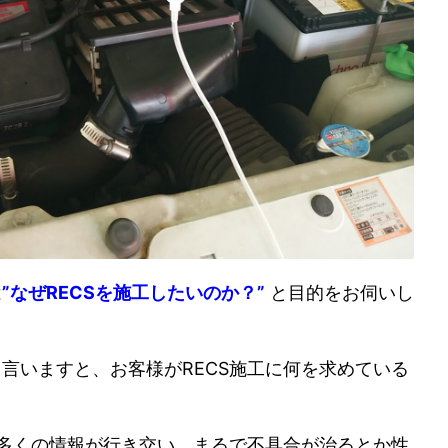
は
”なぜRECSを施工したいのか？”
と目的
をお伺いし
言いますと、お客様がRECS施工に何を求めている
で多くの情報が行き交い、まるで不具合が治るとか性