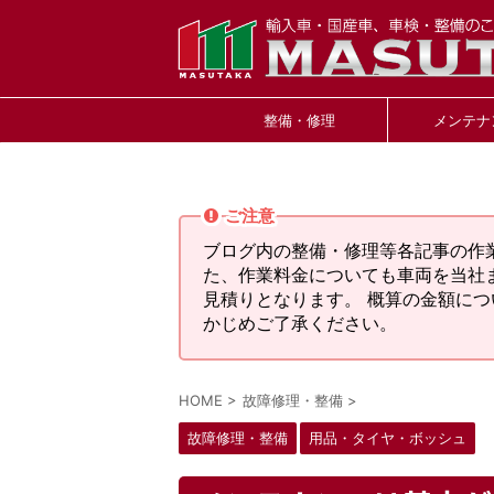
整備・修理
メンテナ
ご注意
ブログ内の整備・修理等各記事の作
た、作業料金についても車両を当社
見積りとなります。 概算の金額に
かじめご了承ください。
HOME
>
故障修理・整備
>
故障修理・整備
用品・タイヤ・ボッシュ