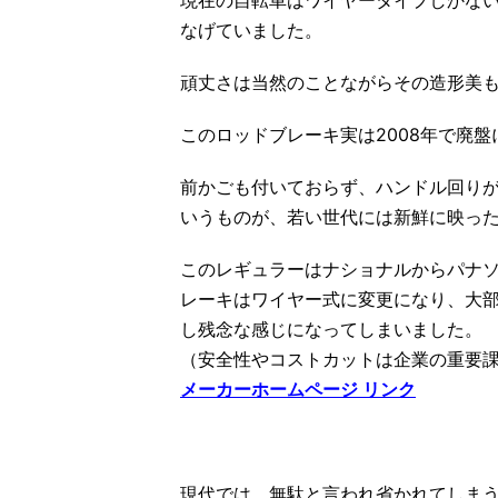
現在の自転車はワイヤータイプしかな
なげていました。
頑丈さは当然のことながらその造形美
このロッドブレーキ実は2008年で廃
前かごも付いておらず、ハンドル回り
いうものが、若い世代には新鮮に映っ
このレギュラーはナショナルからパナ
レーキはワイヤー式に変更になり、大
し残念な感じになってしまいました。
（安全性やコストカットは企業の重要
メーカーホームページ リンク
現代では、無駄と言われ省かれてしま