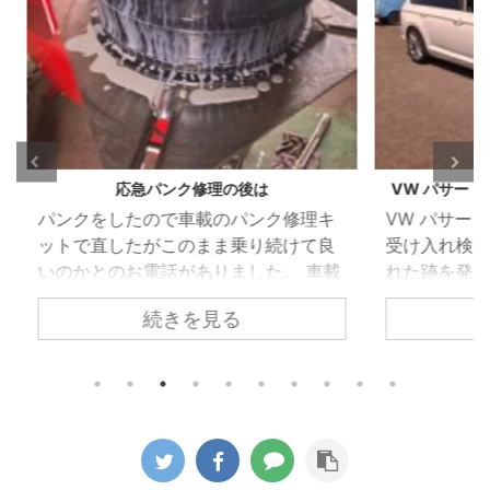
VW パサート（B8）ウォーターポンプ漏れ
BMW
修理キ
VW パサート（B8） 車検のご依頼で
BMW
けて良
受け入れ検査を行った際、冷却水が漏
灯が
 車載
れた跡を発見しました。 冷却水が漏
いた
も応急
れては乾いてを繰り返したような状態
続きを見る
漏れ
箇所の
でしたのでずいぶん前から漏れは始ま
が無
要とお
っていたようです。 ウォーターポンプ
エン
 昨今
を取り外すとかなりひどい状態でし
く冷
ではな
た。 このエンジンはカムシャフト後端
ている
に移行
部でコグドベルトでウォーターポンプ
のた
タイヤ
を駆動するのですが漏れた冷却水が付
のア
いきま
着したのかゴムの破片が大量に飛び散