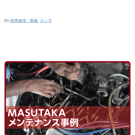
染み出
ールか
ってコグドベルトの山もすり減ってし
ダー
の液剤
まっている状態でした。 ウォーターポ
って
がパン
ンプの軸部分のシール不良が原因です
-
故障修理・整備
,
ホンダ
たの
がこのタ ...
ないか