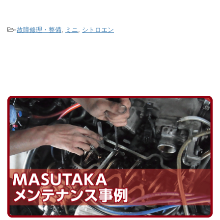
プラグ
す。 パンクをしたタイヤをホイールか
って
グとい
ら取り外すと中から修理キットの液剤
まって
りませ
が大量に出てきます。 この液剤がパン
ンプ
-
故障修理・整備
,
ミニ
,
シトロエン
になり
ク穴を塞ぎます。 この液 ...
がこのタ