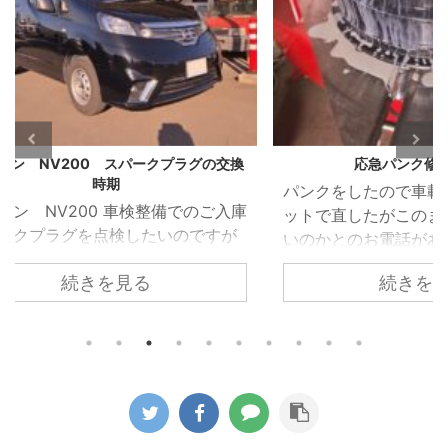
グの交換
応急パンク修理の後は
VW 
パンクをしたので車載のパンク修理キ
VW 
のご入庫
ットで直したがこのまま乗り続けて良
受け
ですが
いのかとのお電話がありました。 車載
れた
ホール
のパンク修理キットはあくまでも応急
れて
続きを見る
ため簡
的に使うものなのでパンク修理箇所の
でし
 しか
修理が必要になるのと点検が必要とお
ってい
ある隙
伝えしてご来店いただきました。 昨今
を取
すこと
ほとんどの車両がスペアタイヤではな
た。 
ークプ
く応急パンク修理キットの搭載に移行
部で
換時期
しています。 修理剤を使用したタイヤ
を駆
した。
がどのようになっているか診ていきま
着し