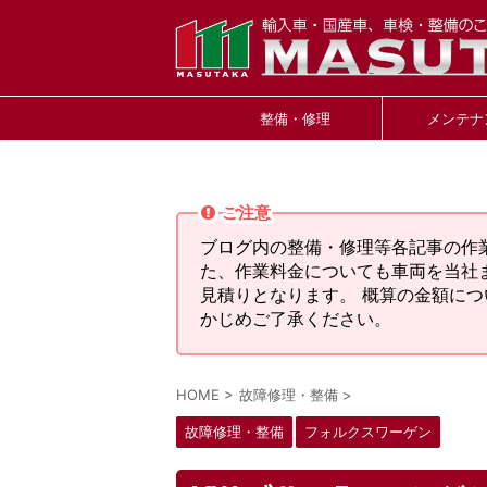
整備・修理
メンテナ
ご注意
ブログ内の整備・修理等各記事の作
た、作業料金についても車両を当社
見積りとなります。 概算の金額に
かじめご了承ください。
HOME
>
故障修理・整備
>
故障修理・整備
フォルクスワーゲン