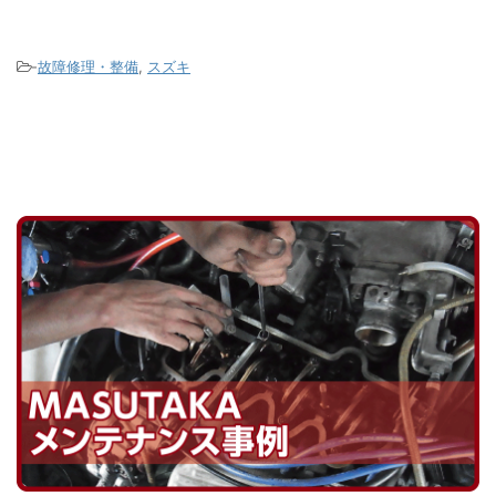
プラグ
す。 パンクをしたタイヤをホイールか
って
グとい
ら取り外すと中から修理キットの液剤
まって
りませ
が大量に出てきます。 この液剤がパン
ンプ
-
故障修理・整備
,
スズキ
になり
ク穴を塞ぎます。 この液 ...
がこのタ