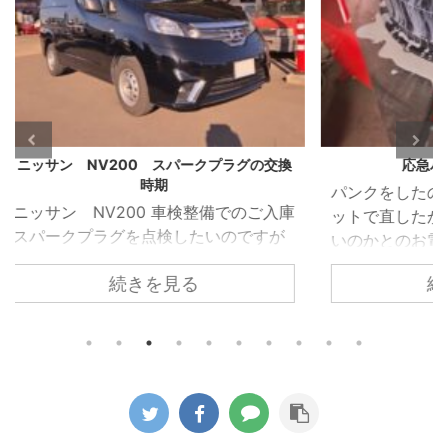
グの交換
応急パンク修理の後は
VW 
パンクをしたので車載のパンク修理キ
VW 
のご入庫
ットで直したがこのまま乗り続けて良
受け
ですが
いのかとのお電話がありました。 車載
れた
ホール
のパンク修理キットはあくまでも応急
れて
続きを見る
ため簡
的に使うものなのでパンク修理箇所の
でし
 しか
修理が必要になるのと点検が必要とお
ってい
ある隙
伝えしてご来店いただきました。 昨今
を取
すこと
ほとんどの車両がスペアタイヤではな
た。 
ークプ
く応急パンク修理キットの搭載に移行
部で
換時期
しています。 修理剤を使用したタイヤ
を駆
した。
がどのようになっているか診ていきま
着し