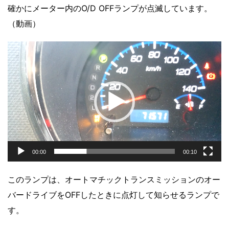
確かにメーター内のO/D OFFランプが点滅しています。
（動画）
動
画
プ
レ
ー
ヤ
ー
00:00
00:10
このランプは、オートマチックトランスミッションのオー
バードライブをOFFしたときに点灯して知らせるランプで
す。