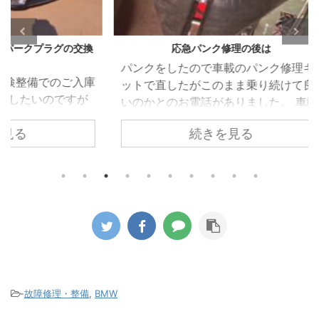
グの交換
応急パンク修理の後は
VW 
パンクをしたので車載のパンク修理キ
VW 
のご入庫
ットで直したがこのまま乗り続けて良
受け
ですが
いのかとのお電話がありました。 車載
れた
ホール
のパンク修理キットはあくまでも応急
れて
続きを見る
ため簡
的に使うものなのでパンク修理箇所の
でし
 しか
修理が必要になるのと点検が必要とお
ってい
ある隙
伝えしてご来店いただきました。 昨今
を取
すこと
ほとんどの車両がスペアタイヤではな
た。 
ークプ
く応急パンク修理キットの搭載に移行
部で
換時期
しています。 修理剤を使用したタイヤ
を駆
した。
がどのようになっているか診ていきま
着し
プラグ
す。 パンクをしたタイヤをホイールか
って
グとい
ら取り外すと中から修理キットの液剤
まって
りませ
が大量に出てきます。 この液剤がパン
ンプ
-
故障修理・整備
,
BMW
になり
ク穴を塞ぎます。 この液 ...
がこのタ