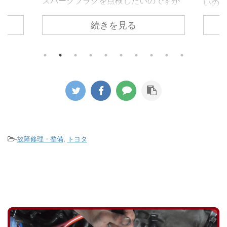
スパークプラグを点検したいのですが
いのかと
このエンジンはインテークマニホール
のパン
続きを見る
ドがエンジン上部を覆っているため簡
的に使
単に点検することが出来ません。 しか
修理が
し4番シリンダーだけがわずかにある隙
伝えして
間からスパークプラグを取り外すこと
ほとん
が出来るため点検します。 スパークプ
く応急
ラグを点検すると摩耗限界で交換時期
していま
を迎えている状態になっていました。
がどの
付いていたものは新車装着時のプラグ
す。 パ
でしたが、これは片貴金属プラグとい
ら取り
うタイプで長寿命プラグではありませ
が大量に
-
故障修理・整備
,
トヨタ
ん。 そのため交換時期は2万㎞になり
ク穴を塞ぎ
ますので７万㎞を ...